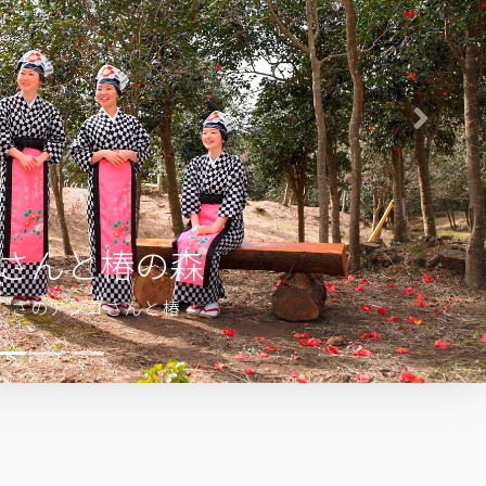
Next
筆島
場所」として崇められた