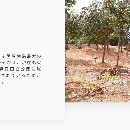
Previous
かぶ伊豆諸島最大の
がそびえ、現在も火
伊豆国立公園に属
制されているため、
す。
「神の宿る